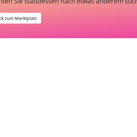
ten Sie stattdessen nach etwas anderem suc
ck zum Marktplatz