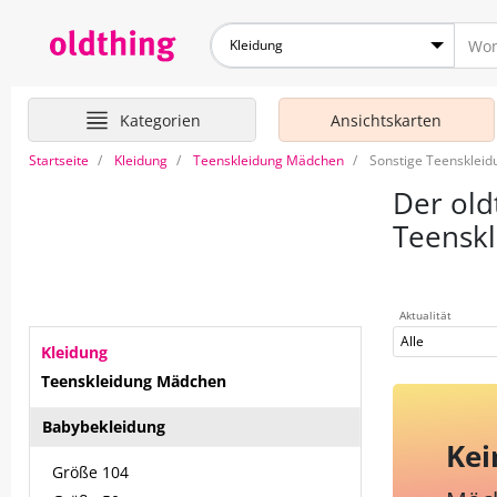
Kleidung
Kategorien
Ansichtskarten
Startseite
Kleidung
Teenskleidung Mädchen
Sonstige Teensklei
Der old
Teensk
Aktualität
Alle
Kleidung
Teenskleidung Mädchen
Babybekleidung
Kei
Größe 104