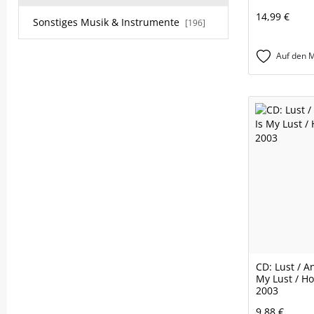
14,99 €
Sonstiges Musik & Instrumente
[196]
Auf den M
CD: Lust / A
My Lust / Ho
2003
9,88 €