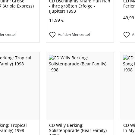
uinn: Große
CD Dschinghis Khan: Huh Hah
CD Ma
7 (Ariola Express)
- Ihre größten Erfolge -
Ferie
(Jupiter) 1993
49,99
11,99 €
erkzettel
Auf den Merkzettel
A
king: Tropical
CD Willy Berking:
CD Wi
Family) 1998
Solistenparade (Bear Family)
In My