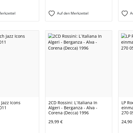
erkzettel
Auf den Merkzettel
A
Jazz Icons
2CD Rossini: L`Italiana In
LP Ro
2011
Algeri - Berganza - Alva -
einma
Corena (Decca) 1996
270 0
29,99 €
24,90