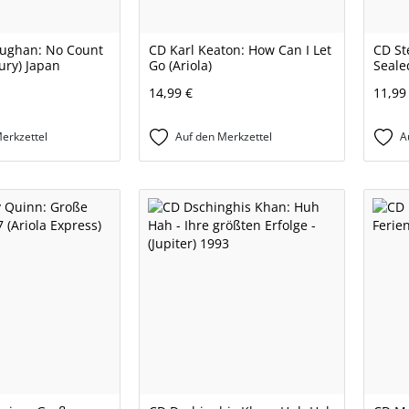
ughan: No Count
CD Karl Keaton: How Can I Let
CD St
ury) Japan
Go (Ariola)
Seale
14,99 €
11,99
erkzettel
Auf den Merkzettel
A