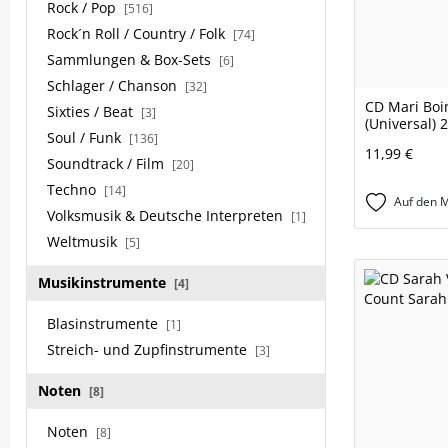
Rock / Pop
[516]
Rock´n Roll / Country / Folk
[74]
Sammlungen & Box-Sets
[6]
Schlager / Chanson
[32]
CD Mari Boi
Sixties / Beat
[3]
(Universal) 
Soul / Funk
[136]
11,99 €
Soundtrack / Film
[20]
Techno
[14]
Auf den M
Volksmusik & Deutsche Interpreten
[1]
Weltmusik
[5]
Musikinstrumente
[4]
Blasinstrumente
[1]
Streich- und Zupfinstrumente
[3]
Noten
[8]
Noten
[8]