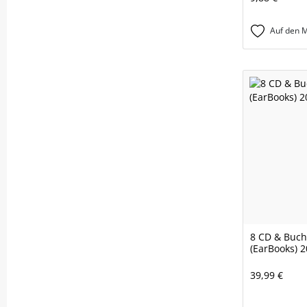
Auf den M
8 CD & Buch 
(EarBooks) 
39,99 €