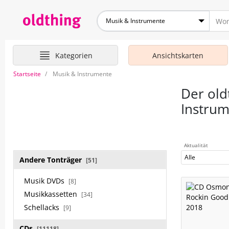
Musik & Instrumente
Kategorien
Ansichtskarten
Startseite
Musik & Instrumente
Der old
Instru
Aktualität
Alle
Andere Tonträger
[51]
Musik DVDs
[8]
Musikkassetten
[34]
Schellacks
[9]
CDs
[11118]