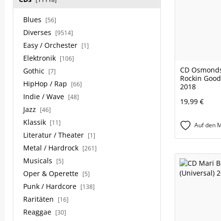
Blues
[56]
Diverses
[9514]
Easy / Orchester
[1]
Elektronik
[106]
CD Osmonds
Gothic
[7]
Rockin Good
HipHop / Rap
[66]
2018
Indie / Wave
[48]
19,99 €
Jazz
[46]
Klassik
[11]
Auf den M
Literatur / Theater
[1]
Metal / Hardrock
[261]
Musicals
[5]
Oper & Operette
[5]
Punk / Hardcore
[138]
Raritäten
[16]
Reaggae
[30]