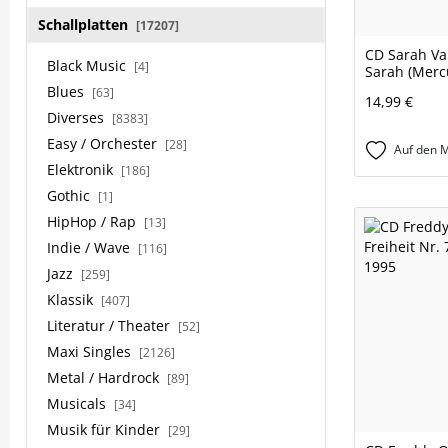
Schallplatten
[17207]
CD Sarah Va
Black Music
[4]
Sarah (Merc
Blues
[63]
14,99 €
Diverses
[8383]
Easy / Orchester
[28]
Auf den M
Elektronik
[186]
Gothic
[1]
HipHop / Rap
[13]
Indie / Wave
[116]
Jazz
[259]
Klassik
[407]
Literatur / Theater
[52]
Maxi Singles
[2126]
Metal / Hardrock
[89]
Musicals
[34]
Musik für Kinder
[29]