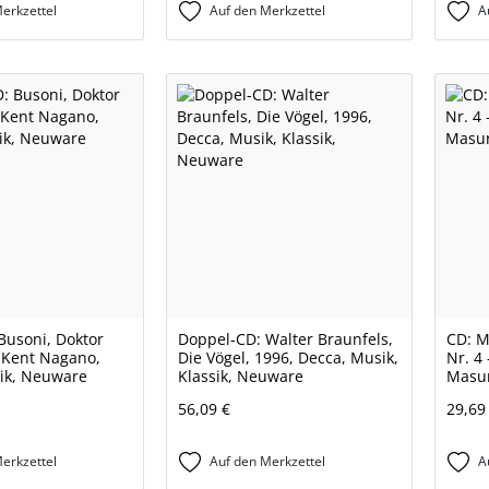
erkzettel
Auf den Merkzettel
A
Busoni, Doktor
Doppel-CD: Walter Braunfels,
CD: M
, Kent Nagano,
Die Vögel, 1996, Decca, Musik,
Nr. 4 
sik, Neuware
Klassik, Neuware
Masur
56,09 €
29,69
erkzettel
Auf den Merkzettel
A