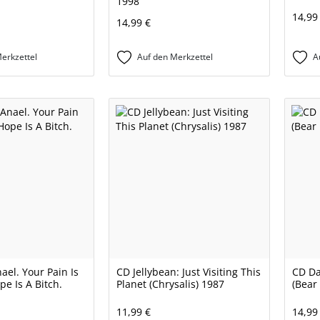
1998
14,99
14,99 €
erkzettel
Auf den Merkzettel
A
nael. Your Pain Is
CD Jellybean: Just Visiting This
CD Dav
pe Is A Bitch.
Planet (Chrysalis) 1987
(Bear
11,99 €
14,99