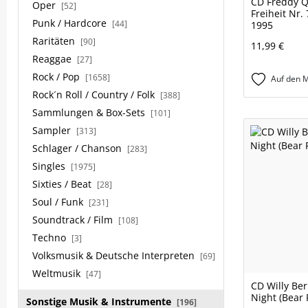
CD Freddy Q
Oper
[52]
Freiheit Nr. 
Punk / Hardcore
[44]
1995
Raritäten
[90]
11,99 €
Reaggae
[27]
Rock / Pop
[1658]
Auf den M
Rock´n Roll / Country / Folk
[388]
Sammlungen & Box-Sets
[101]
Sampler
[313]
Schlager / Chanson
[283]
Singles
[1975]
Sixties / Beat
[28]
Soul / Funk
[231]
Soundtrack / Film
[108]
Techno
[3]
Volksmusik & Deutsche Interpreten
[69]
Weltmusik
[47]
CD Willy Ber
Night (Bear 
Sonstige Musik & Instrumente
[196]