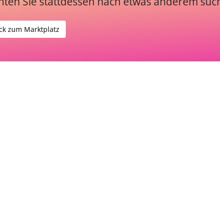
ten Sie stattdessen nach etwas anderem suc
ck zum Marktplatz