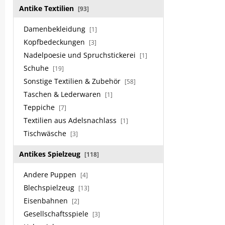
Antike Textilien
[93]
Damenbekleidung
[1]
Kopfbedeckungen
[3]
Nadelpoesie und Spruchstickerei
[1]
Schuhe
[19]
Sonstige Textilien & Zubehör
[58]
Taschen & Lederwaren
[1]
Teppiche
[7]
Textilien aus Adelsnachlass
[1]
Tischwäsche
[3]
Antikes Spielzeug
[118]
Andere Puppen
[4]
Blechspielzeug
[13]
Eisenbahnen
[2]
Gesellschaftsspiele
[3]