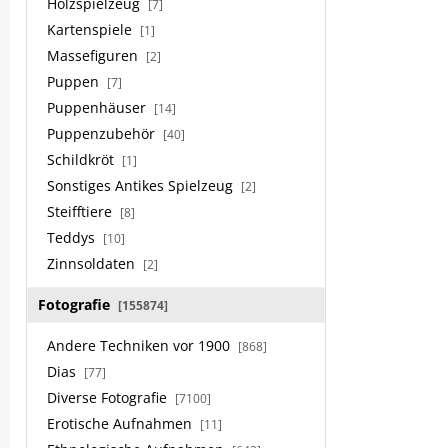
Holzspielzeug
[7]
Kartenspiele
[1]
Massefiguren
[2]
Puppen
[7]
Puppenhäuser
[14]
Puppenzubehör
[40]
Schildkröt
[1]
Sonstiges Antikes Spielzeug
[2]
Steifftiere
[8]
Teddys
[10]
Zinnsoldaten
[2]
Fotografie
[155874]
Andere Techniken vor 1900
[868]
Dias
[77]
Diverse Fotografie
[7100]
Erotische Aufnahmen
[11]