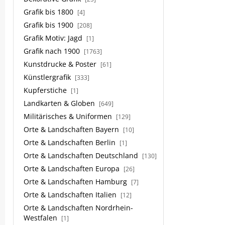
Grafik bis 1800
[4]
Grafik bis 1900
[208]
Grafik Motiv: Jagd
[1]
Grafik nach 1900
[1763]
Kunstdrucke & Poster
[61]
Künstlergrafik
[333]
Kupferstiche
[1]
Landkarten & Globen
[649]
Militärisches & Uniformen
[129]
Orte & Landschaften Bayern
[10]
Orte & Landschaften Berlin
[1]
Orte & Landschaften Deutschland
[130]
Orte & Landschaften Europa
[26]
Orte & Landschaften Hamburg
[7]
Orte & Landschaften Italien
[12]
Orte & Landschaften Nordrhein-
Westfalen
[1]