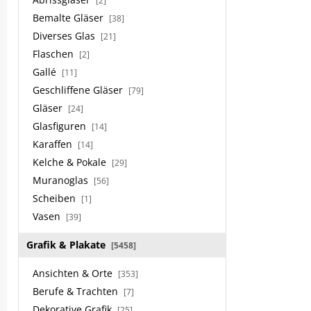
[2]
Bemalte Gläser
[38]
Diverses Glas
[21]
Flaschen
[2]
Gallé
[11]
Geschliffene Gläser
[79]
Gläser
[24]
Glasfiguren
[14]
Karaffen
[14]
Kelche & Pokale
[29]
Muranoglas
[56]
Scheiben
[1]
Vasen
[39]
Grafik & Plakate
[5458]
Ansichten & Orte
[353]
Berufe & Trachten
[7]
Dekorative Grafik
[25]