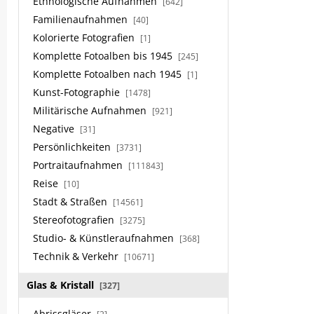
Ethnologische Aufnahmen
[642]
Familienaufnahmen
[40]
Kolorierte Fotografien
[1]
Komplette Fotoalben bis 1945
[245]
Komplette Fotoalben nach 1945
[1]
Kunst-Fotographie
[1478]
Militärische Aufnahmen
[921]
Negative
[31]
Persönlichkeiten
[3731]
Portraitaufnahmen
[111843]
Reise
[10]
Stadt & Straßen
[14561]
Stereofotografien
[3275]
Studio- & Künstleraufnahmen
[368]
Technik & Verkehr
[10671]
Glas & Kristall
[327]
Abrissgläser