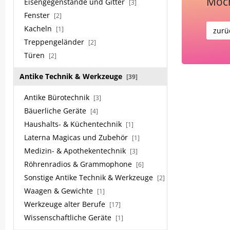
Möch
Eisengegenstände und Gitter
[3]
Fenster
[2]
Kacheln
[1]
zurü
Treppengeländer
[2]
Türen
[2]
Antike Technik & Werkzeuge
[39]
Antike Bürotechnik
[3]
Bäuerliche Geräte
[4]
Haushalts- & Küchentechnik
[1]
Laterna Magicas und Zubehör
[1]
Medizin- & Apothekentechnik
[3]
Röhrenradios & Grammophone
[6]
Sonstige Antike Technik & Werkzeuge
[2]
Waagen & Gewichte
[1]
Werkzeuge alter Berufe
[17]
Wissenschaftliche Geräte
[1]