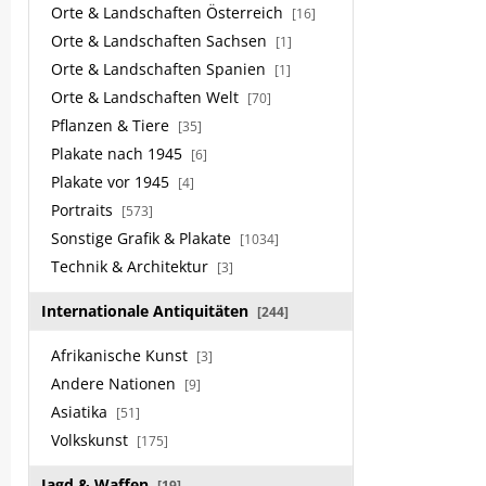
Orte & Landschaften Österreich
[16]
Orte & Landschaften Sachsen
[1]
Orte & Landschaften Spanien
[1]
Orte & Landschaften Welt
[70]
Pflanzen & Tiere
[35]
Plakate nach 1945
[6]
Plakate vor 1945
[4]
Portraits
[573]
Sonstige Grafik & Plakate
[1034]
Technik & Architektur
[3]
Internationale Antiquitäten
[244]
Afrikanische Kunst
[3]
Andere Nationen
[9]
Asiatika
[51]
Volkskunst
[175]
Jagd & Waffen
[19]