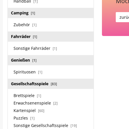
Möch
Handball
[1]
Camping
[1]
zurü
Zubehör
[1]
Fahrräder
[1]
Sonstige Fahrräder
[1]
Genießen
[1]
Spirituosen
[1]
Gesellschaftsspiele
[83]
Brettspiele
[1]
Erwachsenenspiele
[2]
Kartenspiel
[60]
Puzzles
[1]
Sonstige Gesellschaftsspiele
[19]