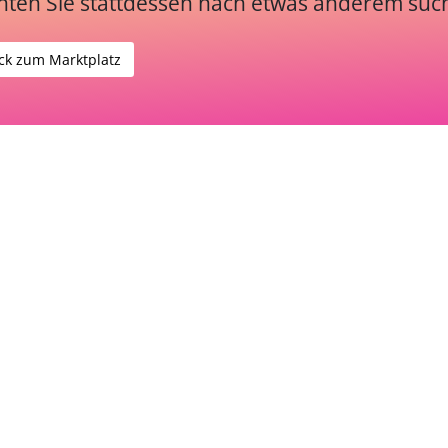
ten Sie stattdessen nach etwas anderem suc
ck zum Marktplatz