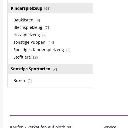
Kinderspielzeug
[68]
Baukästen
[4]
Blechspielzeug
[7]
Holzspielzeug
[2]
sonstige Puppen
[14]
Sonstiges Kinderspielzeug
[2]
Stofftiere
[39]
Sonstige Sportarten
[2]
Boxen
[2]
Kaufen / Verkaufen auf oldthing
Service