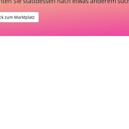
ten Sie stattdessen nach etwas anderem suc
ck zum Marktplatz