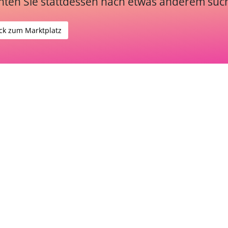
ten Sie stattdessen nach etwas anderem suc
ck zum Marktplatz