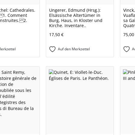
chel: Cathedrales.
Ungerer, Edmund (Hrsg.):
Vinck
: 1. Comment
Elsässische Altertümer in
Vuafla
onstruites. 2.
Burg, Haus, in Kloster und
sa Ga
Kirche. Inventare..
Quatr
17,50 €
75,00
erkzettel
Auf den Merkzettel
A