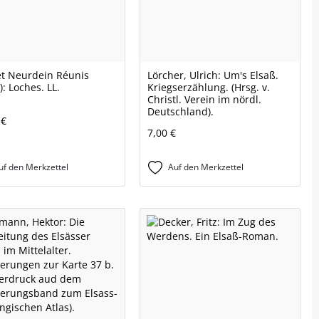
et Neurdein Réunis
Lörcher, Ulrich: Um's Elsaß.
): Loches. LL.
Kriegserzählung. (Hrsg. v.
Christl. Verein im nördl.
Deutschland).
 €
7,00 €
uf den Merkzettel
Auf den Merkzettel