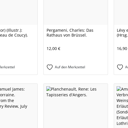
r) (Illustr.):
Pergameni, Charles: Das
Lévy 
teau de Coucy).
Rathaus von Brüssel.
(Hrsg.
12,00 €
16,90
erkzettel
Auf den Merkzettel
A