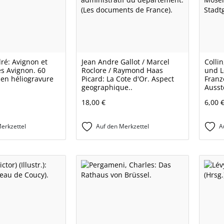
ré: Avignon et
Jean Andre Gallot / Marcel
Collin
es Avignon. 60
Roclore / Raymond Haas
und L
s en héliogravure
Picard: La Cote d'Or. Aspect
Franz
geographique..
Ausst
18,00 €
6,00 
erkzettel
Auf den Merkzettel
A