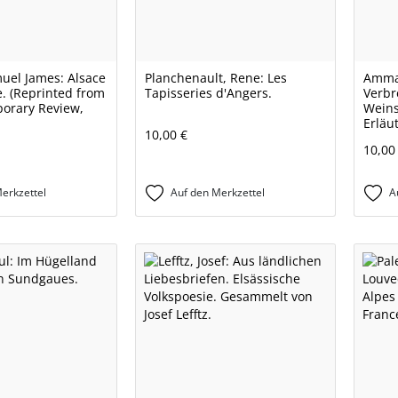
uel James: Alsace
Planchenault, Rene: Les
Amman
e. (Reprinted from
Tapisseries d'Angers.
Verbr
orary Review,
Weins
Erläu
10,00 €
10,00
erkzettel
Auf den Merkzettel
A