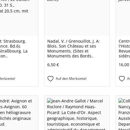
t: Strasbourg.
Nadal, V. / Grenouillot, J. A:
Centr
ance. Bd.6).
Blois. Son Château et ses
l'Hist
Straßbourg. La
Monuments. (Sites et
Revue
on..
Monuments des Bords..
sidér
6,50 €
16,00
erkzettel
Auf den Merkzettel
A