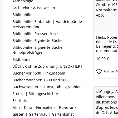
Archäologie
Architektur & Bauwesen
Bibliophilie
Bibliophilie: Einbände | Handeinbände |
Meistereinbände
Bibliophilie: Pressendrucke
Heitz, Rober
Bibliophilie: Signierte Bücher
(Villes de Fr
Beiliegend: 
Bibliophilie: Signierte Bücher -
documentati
Nobelpreisträger
10,00 €
Bildbände
BÜCHER ohne Zuordnung: UNSORTIERT
Auf den M
Bücher vor 1500 | Inkunabeln
Bücher zwischen 1500 und 1800
Buchwesen, Buchkunst, Bibliographien
Erotika | Sittengeschichte
Ex Libris
Film | Kino | Fernsehen | Rundfunk
Garten | Gartenbau | Gartenkunst |