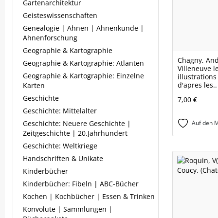
Gartenarchitektur
Geisteswissenschaften
Genealogie | Ahnen | Ahnenkunde |
Ahnenforschung
Geographie & Kartographie
Chagny, And
Geographie & Kartographie: Atlanten
Villeneuve l
Geographie & Kartographie: Einzelne
illustration
d'apres les..
Karten
Geschichte
7,00 €
Geschichte: Mittelalter
Geschichte: Neuere Geschichte |
Auf den M
Zeitgeschichte | 20.Jahrhundert
Geschichte: Weltkriege
Handschriften & Unikate
Kinderbücher
Kinderbücher: Fibeln | ABC-Bücher
Kochen | Kochbücher | Essen & Trinken
Konvolute | Sammlungen |