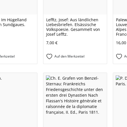
l: Im Hügelland
Lefftz, Josef: Aus ländlichen
Palew
n Sundgaues.
Liebesbriefen. Elsässische
Louve
Volkspoesie. Gesammelt von
Alpes 
Josef Lefftz.
Franc
7,00 €
16,00
erkzettel
Auf den Merkzettel
A