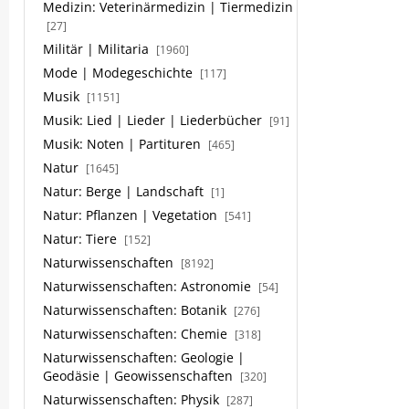
Medizin: Veterinärmedizin | Tiermedizin
[27]
Militär | Militaria
[1960]
Mode | Modegeschichte
[117]
Musik
[1151]
Musik: Lied | Lieder | Liederbücher
[91]
Musik: Noten | Partituren
[465]
Natur
[1645]
Natur: Berge | Landschaft
[1]
Natur: Pflanzen | Vegetation
[541]
Natur: Tiere
[152]
Naturwissenschaften
[8192]
Naturwissenschaften: Astronomie
[54]
Naturwissenschaften: Botanik
[276]
Naturwissenschaften: Chemie
[318]
Naturwissenschaften: Geologie |
Geodäsie | Geowissenschaften
[320]
Naturwissenschaften: Physik
[287]