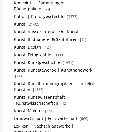
Konvolute | Sammlungen |
Bücherpakete
[56]
Kultur | Kulturgeschichte
[3477]
Kunst
[21405]
Kunst: Aussereuropäische Kunst
[1]
Kunst: Bildhauerei & Skulpturen
[54]
Kunst: Design
[124]
Kunst: Fotographie
[3039]
Kunst: Kunstgeschichte
[1931]
Kunst: Kunstgewerbe | Kunsthandwerk
[341]
Kunst: Künstlermonographien | einzelne
Künstler
[1586]
Kunst: Kunstwissenschaft
|Kunstwissenschaften
[42]
Kunst: Malerei
[277]
Landwirtschaft | Forstwirtschaft
[669]
Lexikon | Nachschlagewerke |
Wörterbücher