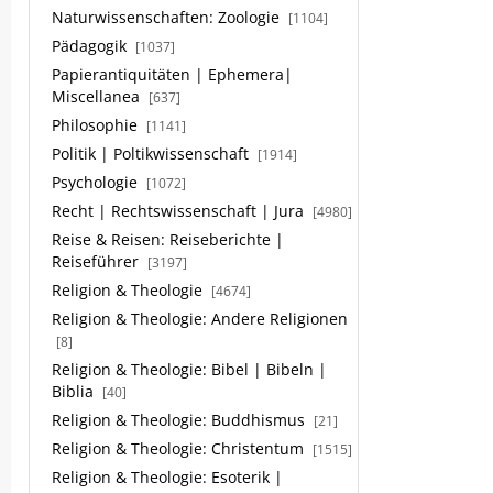
Naturwissenschaften: Zoologie
[1104]
Pädagogik
[1037]
Papierantiquitäten | Ephemera|
Miscellanea
[637]
Philosophie
[1141]
Politik | Poltikwissenschaft
[1914]
Psychologie
[1072]
Recht | Rechtswissenschaft | Jura
[4980]
Reise & Reisen: Reiseberichte |
Reiseführer
[3197]
Religion & Theologie
[4674]
Religion & Theologie: Andere Religionen
[8]
Religion & Theologie: Bibel | Bibeln |
Biblia
[40]
Religion & Theologie: Buddhismus
[21]
Religion & Theologie: Christentum
[1515]
Religion & Theologie: Esoterik |