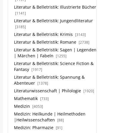
Literatur & Belletristik: Illustrierte Bücher
[1141]
Literatur & Belletristik: Jungendliteratur
[3185]
Literatur & Belletristik: Krimis
[3143]
Literatur & Belletristik: Romane
[2738]
Literatur & Belletristik: Sagen | Legenden
| Märchen | Fabeln
[1255]
Literatur & Belletristik: Science Fiction &
Fantasy
[1917]
Literatur & Belletristik: Spannung &
Abenteuer
[1378]
Literaturwissenschaft | Philologie
[1920]
Mathematik
[733]
Medizin
[4053]
Medizin: Heilkunde | Heilmethoden
|Heilwissenschaften
[88]
Medizin: Pharmazie
[91]