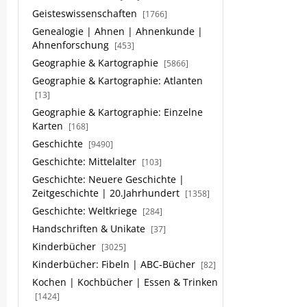
Geisteswissenschaften
[1766]
Genealogie | Ahnen | Ahnenkunde |
Ahnenforschung
[453]
Geographie & Kartographie
[5866]
Geographie & Kartographie: Atlanten
[13]
Geographie & Kartographie: Einzelne
Karten
[168]
Geschichte
[9490]
Geschichte: Mittelalter
[103]
Geschichte: Neuere Geschichte |
Zeitgeschichte | 20.Jahrhundert
[1358]
Geschichte: Weltkriege
[284]
Handschriften & Unikate
[37]
Kinderbücher
[3025]
Kinderbücher: Fibeln | ABC-Bücher
[82]
Kochen | Kochbücher | Essen & Trinken
[1424]