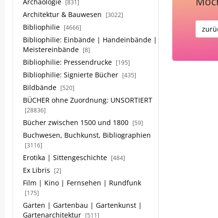
Möch
Archäologie
[831]
Architektur & Bauwesen
[3022]
Bibliophilie
[4666]
zurü
Bibliophilie: Einbände | Handeinbände |
Meistereinbände
[8]
Bibliophilie: Pressendrucke
[195]
Bibliophilie: Signierte Bücher
[435]
Bildbände
[520]
BÜCHER ohne Zuordnung: UNSORTIERT
[28836]
Bücher zwischen 1500 und 1800
[59]
Buchwesen, Buchkunst, Bibliographien
[3116]
Erotika | Sittengeschichte
[484]
Ex Libris
[2]
Film | Kino | Fernsehen | Rundfunk
[175]
Garten | Gartenbau | Gartenkunst |
Gartenarchitektur
[511]