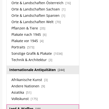
Orte & Landschaften Österreich
[16]
Orte & Landschaften Sachsen
[1]
Orte & Landschaften Spanien
[1]
Orte & Landschaften Welt
[70]
Pflanzen & Tiere
[35]
Plakate nach 1945
[6]
Plakate vor 1945
[4]
Portraits
[573]
Sonstige Grafik & Plakate
[1034]
Technik & Architektur
[3]
Internationale Antiquitäten
[244]
Afrikanische Kunst
[3]
Andere Nationen
[9]
Asiatika
[51]
Volkskunst
[175]
Jagd & Waffen
[19]