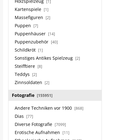
Holzspielzeug
[1]
Kartenspiele
[1]
Massefiguren
[2]
Puppen
[7]
Puppenhäuser
[14]
Puppenzubehör
[40]
Schildkröt
[1]
Sonstiges Antikes Spielzeug
[2]
Steifftiere
[8]
Teddys
[2]
Zinnsoldaten
[2]
Fotografie
[155951]
Andere Techniken vor 1900
[868]
Dias
[77]
Diverse Fotografie
[7099]
Erotische Aufnahmen
[11]