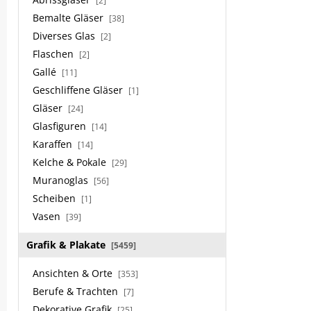
[2]
Bemalte Gläser
[38]
Diverses Glas
[2]
Flaschen
[2]
Gallé
[11]
Geschliffene Gläser
[1]
Gläser
[24]
Glasfiguren
[14]
Karaffen
[14]
Kelche & Pokale
[29]
Muranoglas
[56]
Scheiben
[1]
Vasen
[39]
Grafik & Plakate
[5459]
Ansichten & Orte
[353]
Berufe & Trachten
[7]
Dekorative Grafik
[25]