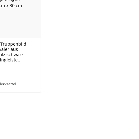
s Truppenbild
valer aus
olz schwarz
ingleiste..
erkzettel