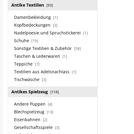
Antike Textilien
[93]
Damenbekleidung
[1]
Kopfbedeckungen
[3]
Nadelpoesie und Spruchstickerei
[1]
Schuhe
[19]
Sonstige Textilien & Zubehör
[58]
Taschen & Lederwaren
[1]
Teppiche
[7]
Textilien aus Adelsnachlass
[1]
Tischwäsche
[3]
Antikes Spielzeug
[118]
Andere Puppen
[4]
Blechspielzeug
[13]
Eisenbahnen
[2]
Gesellschaftsspiele
[3]