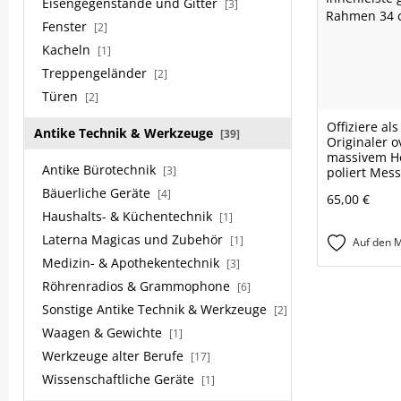
Eisengegenstände und Gitter
[3]
Fenster
[2]
Kacheln
[1]
Treppengeländer
[2]
Türen
[2]
Offiziere al
Antike Technik & Werkzeuge
[39]
Originaler o
massivem H
Antike Bürotechnik
[3]
poliert Mess
Bäuerliche Geräte
[4]
65,00 €
Haushalts- & Küchentechnik
[1]
Laterna Magicas und Zubehör
[1]
Auf den M
Medizin- & Apothekentechnik
[3]
Röhrenradios & Grammophone
[6]
Sonstige Antike Technik & Werkzeuge
[2]
Waagen & Gewichte
[1]
Werkzeuge alter Berufe
[17]
Wissenschaftliche Geräte
[1]