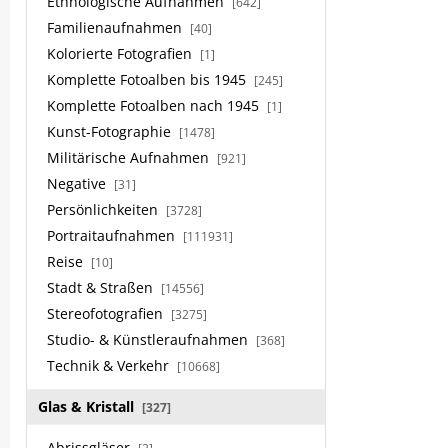
Ethnologische Aufnahmen
[642]
Familienaufnahmen
[40]
Kolorierte Fotografien
[1]
Komplette Fotoalben bis 1945
[245]
Komplette Fotoalben nach 1945
[1]
Kunst-Fotographie
[1478]
Militärische Aufnahmen
[921]
Negative
[31]
Persönlichkeiten
[3728]
Portraitaufnahmen
[111931]
Reise
[10]
Stadt & Straßen
[14556]
Stereofotografien
[3275]
Studio- & Künstleraufnahmen
[368]
Technik & Verkehr
[10668]
Glas & Kristall
[327]
Abrissgläser