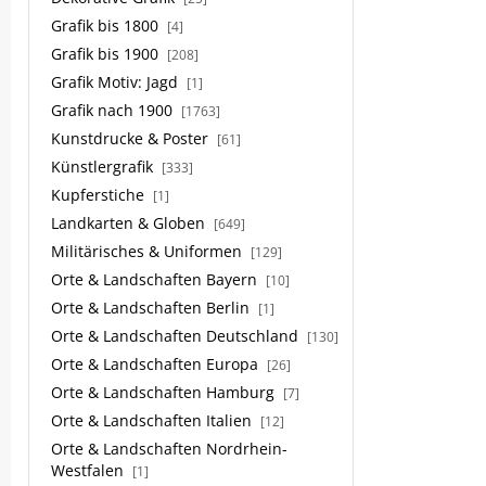
Grafik bis 1800
[4]
Grafik bis 1900
[208]
Grafik Motiv: Jagd
[1]
Grafik nach 1900
[1763]
Kunstdrucke & Poster
[61]
Künstlergrafik
[333]
Kupferstiche
[1]
Landkarten & Globen
[649]
Militärisches & Uniformen
[129]
Orte & Landschaften Bayern
[10]
Orte & Landschaften Berlin
[1]
Orte & Landschaften Deutschland
[130]
Orte & Landschaften Europa
[26]
Orte & Landschaften Hamburg
[7]
Orte & Landschaften Italien
[12]
Orte & Landschaften Nordrhein-
Westfalen
[1]