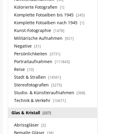
Kolorierte Fotografien
[1]
Komplette Fotoalben bis 1945
[245]
Komplette Fotoalben nach 1945
[1]
Kunst-Fotographie
[1478]
Militärische Aufnahmen
[921]
Negative
[31]
Persönlichkeiten
[3731]
Portraitaufnahmen
[111843]
Reise
[10]
Stadt & Straßen
[14561]
Stereofotografien
[3275]
Studio- & Künstleraufnahmen
[368]
Technik & Verkehr
[10671]
Glas & Kristall
[327]
Abrissgläser
[2]
Bemalte Gläser
[38]