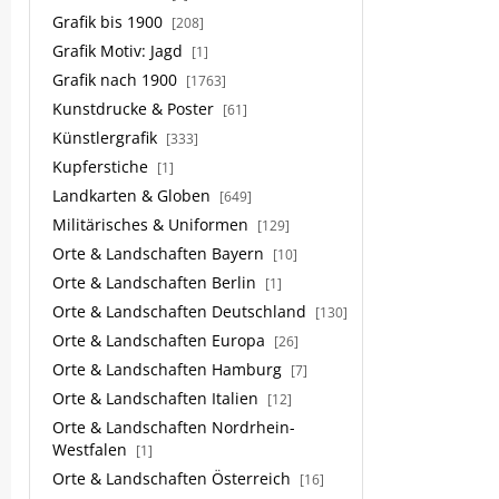
Grafik bis 1900
[208]
Grafik Motiv: Jagd
[1]
Grafik nach 1900
[1763]
Kunstdrucke & Poster
[61]
Künstlergrafik
[333]
Kupferstiche
[1]
Landkarten & Globen
[649]
Militärisches & Uniformen
[129]
Orte & Landschaften Bayern
[10]
Orte & Landschaften Berlin
[1]
Orte & Landschaften Deutschland
[130]
Orte & Landschaften Europa
[26]
Orte & Landschaften Hamburg
[7]
Orte & Landschaften Italien
[12]
Orte & Landschaften Nordrhein-
Westfalen
[1]
Orte & Landschaften Österreich
[16]