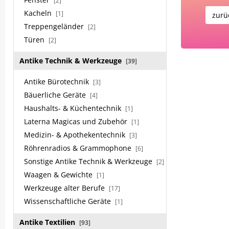
[2]
Kacheln
[1]
zurü
Treppengeländer
[2]
Türen
[2]
Antike Technik & Werkzeuge
[39]
Antike Bürotechnik
[3]
Bäuerliche Geräte
[4]
Haushalts- & Küchentechnik
[1]
Laterna Magicas und Zubehör
[1]
Medizin- & Apothekentechnik
[3]
Röhrenradios & Grammophone
[6]
Sonstige Antike Technik & Werkzeuge
[2]
Waagen & Gewichte
[1]
Werkzeuge alter Berufe
[17]
Wissenschaftliche Geräte
[1]
Antike Textilien
[93]