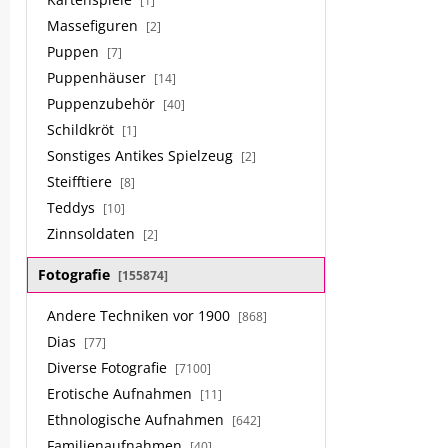
[1]
Massefiguren
[2]
Puppen
[7]
Puppenhäuser
[14]
Puppenzubehör
[40]
Schildkröt
[1]
Sonstiges Antikes Spielzeug
[2]
Steifftiere
[8]
Teddys
[10]
Zinnsoldaten
[2]
Fotografie
[155874]
Andere Techniken vor 1900
[868]
Dias
[77]
Diverse Fotografie
[7100]
Erotische Aufnahmen
[11]
Ethnologische Aufnahmen
[642]
Familienaufnahmen
[40]