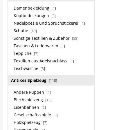
Damenbekleidung
[1]
Kopfbedeckungen
[3]
Nadelpoesie und Spruchstickerei
[1]
Schuhe
[19]
Sonstige Textilien & Zubehör
[58]
Taschen & Lederwaren
[1]
Teppiche
[7]
Textilien aus Adelsnachlass
[1]
Tischwäsche
[3]
Antikes Spielzeug
[118]
Andere Puppen
[4]
Blechspielzeug
[13]
Eisenbahnen
[2]
Gesellschaftsspiele
[3]
Holzspielzeug
[7]
Kartenspiele