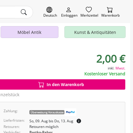
Deutsch
Einloggen
Merkzettel
Warenkorb
Möbel Antik
Kunst & Antiquitäten
2,00 €
inkl.
Mwst.
Kostenloser Versand
In den Warenkorb
inzelstück
Zahlung:
Überweisung Vorauskasse
Lieferfristen:
So, 09. Aug bis Do, 13. Aug
Retouren:
Retouren möglich
Verkäufer:
Bartko-Reher