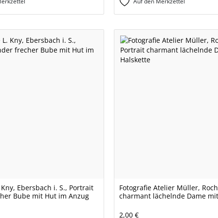
erkzettel
Auf den Merkzettel
 Kny, Ebersbach i. S., Portrait
Fotografie Atelier Müller, Rochl
cher Bube mit Hut im Anzug
charmant lächelnde Dame mit
2,00 €