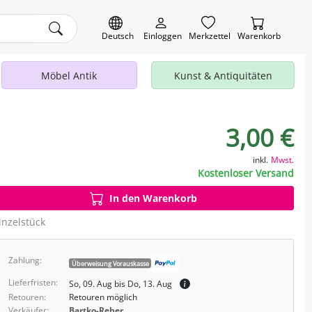
Deutsch
Einloggen
Merkzettel
Warenkorb
Möbel Antik
Kunst & Antiquitäten
3,00 €
inkl.
Mwst.
Kostenloser Versand
In den Warenkorb
inzelstück
Zahlung:
Überweisung Vorauskasse
Lieferfristen:
So, 09. Aug bis Do, 13. Aug
Retouren:
Retouren möglich
Verkäufer:
Bartko-Reher