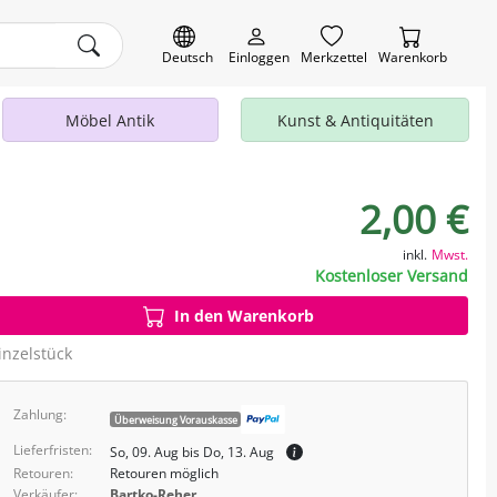
Deutsch
Einloggen
Merkzettel
Warenkorb
Möbel Antik
Kunst & Antiquitäten
2,00 €
inkl.
Mwst.
Kostenloser Versand
In den Warenkorb
inzelstück
Zahlung:
Überweisung Vorauskasse
Lieferfristen:
So, 09. Aug bis Do, 13. Aug
Retouren:
Retouren möglich
Verkäufer:
Bartko-Reher