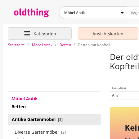
Möbel Antik
Kategorien
Ansichtskarten
Startseite
Möbel Antik
Betten
Betten mit Kopfteil
Der old
Kopftei
Aktualität
Alle
Möbel Antik
Betten
Antike Gartenmöbel
[3]
Kei
Diverse Gartenmöbel
[2]