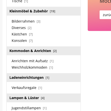
Möch
Tische
[1]
Kleinmöbel & Zubehör
[19]
zurü
Bilderrahmen
[3]
Diverses
[2]
Kästchen
[7]
Konsolen
[7]
Kommoden & Anrichten
[2]
Anrichten mit Aufsatz
[1]
Weichholzkommoden
[1]
Ladeneinrichtungen
[1]
Verkaufsregale
[1]
Lampen & Lüster
[4]
Jugendstillampen
[1]