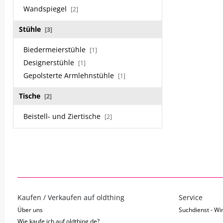
Wandspiegel
[2]
Stühle
[3]
Biedermeierstühle
[1]
Designerstühle
[1]
Gepolsterte Armlehnstühle
[1]
Tische
[2]
Beistell- und Ziertische
[2]
Kaufen / Verkaufen auf oldthing
Service
Über uns
Suchdienst - Wir
Wie kaufe ich auf oldthing.de?