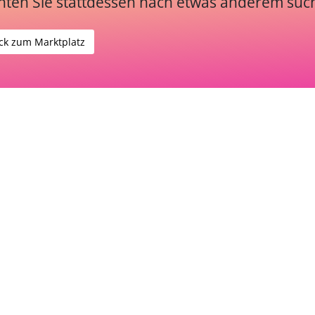
ten Sie stattdessen nach etwas anderem suc
ck zum Marktplatz