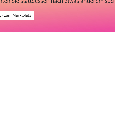
ten Sie stattdessen nach etwas anderem suc
ck zum Marktplatz