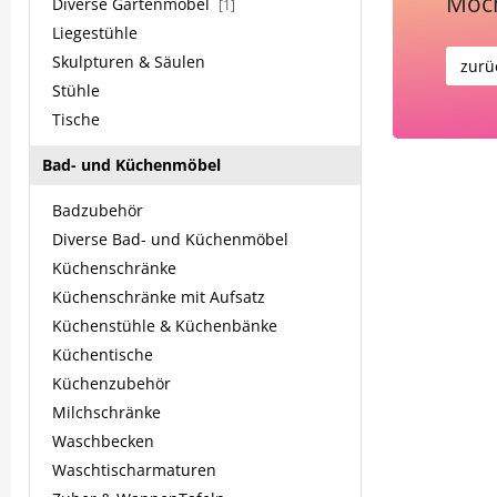
Möch
Diverse Gartenmöbel
[1]
Liegestühle
Skulpturen & Säulen
zurü
Stühle
Tische
Bad- und Küchenmöbel
Badzubehör
Diverse Bad- und Küchenmöbel
Küchenschränke
Küchenschränke mit Aufsatz
Küchenstühle & Küchenbänke
Küchentische
Küchenzubehör
Milchschränke
Waschbecken
Waschtischarmaturen