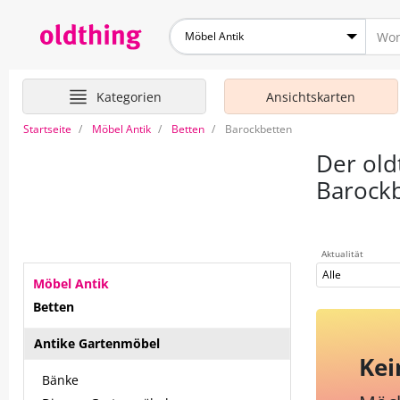
Möbel Antik
Kategorien
Ansichtskarten
Startseite
Möbel Antik
Betten
Barockbetten
Der old
Barock
Aktualität
Alle
Möbel Antik
Betten
Antike Gartenmöbel
Kei
Bänke