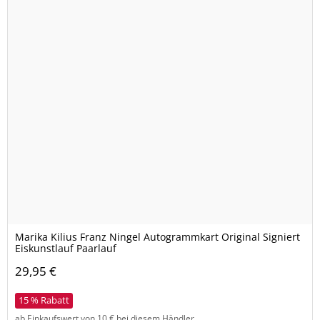
Marika Kilius Franz Ningel Autogrammkart Original Signiert
Eiskunstlauf Paarlauf
29,95 €
15 % Rabatt
ab Einkaufswert von 10 € bei diesem Händler