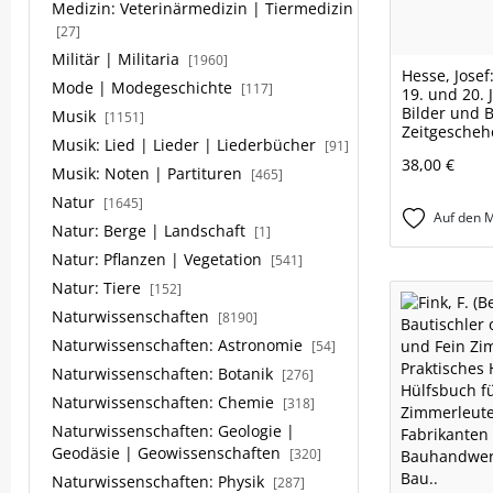
Medizin: Veterinärmedizin | Tiermedizin
[27]
Militär | Militaria
[1960]
Hesse, Josef
Mode | Modegeschichte
[117]
19. und 20. 
Bilder und 
Musik
[1151]
Zeitgescheh
Musik: Lied | Lieder | Liederbücher
[91]
38,00 €
Musik: Noten | Partituren
[465]
Natur
[1645]
Auf den M
Natur: Berge | Landschaft
[1]
Natur: Pflanzen | Vegetation
[541]
Natur: Tiere
[152]
Naturwissenschaften
[8190]
Naturwissenschaften: Astronomie
[54]
Naturwissenschaften: Botanik
[276]
Naturwissenschaften: Chemie
[318]
Naturwissenschaften: Geologie |
Geodäsie | Geowissenschaften
[320]
Naturwissenschaften: Physik
[287]