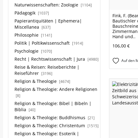
Naturwissenschaften: Zoologie
[1104]
Pädagogik
[1037]
Fink, F. (Bea
Papierantiquitäten | Ephemera|
Bautischler
Bauschreine
Miscellanea
[637]
Zimmermann
Philosophie
[1141]
Hand und..
Politik | Poltikwissenschaft
[1914]
106,00 €
Psychologie
[1070]
Recht | Rechtswissenschaft | Jura
[4980]
Auf den M
Reise & Reisen: Reiseberichte |
Reiseführer
[3196]
Religion & Theologie
[4674]
Religion & Theologie: Andere Religionen
[8]
Religion & Theologie: Bibel | Bibeln |
Biblia
[40]
Religion & Theologie: Buddhismus
[21]
Religion & Theologie: Christentum
[1515]
Religion & Theologie: Esoterik |