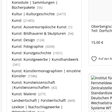
Konvolute | Sammlungen |
Bücherpakete
[56]
Kultur | Kulturgeschichte
[3477]
Kunst
[21405]
Oberbergisc
Kunst: Aussereuropäische Kunst
[1]
Teil: Dorfsc
Kunst: Bildhauerei & Skulpturen
[54]
Kunst: Design
[124]
15,00 €
Kunst: Fotographie
[3039]
Kunst: Kunstgeschichte
[1931]
Auf den M
Kunst: Kunstgewerbe | Kunsthandwerk
[341]
Kunst: Künstlermonographien | einzelne
Künstler
[1586]
Kunst: Kunstwissenschaft
|Kunstwissenschaften
[42]
Kunst: Malerei
[277]
Landwirtschaft | Forstwirtschaft
[669]
Lexikon | Nachschlagewerke |
Wörterbücher