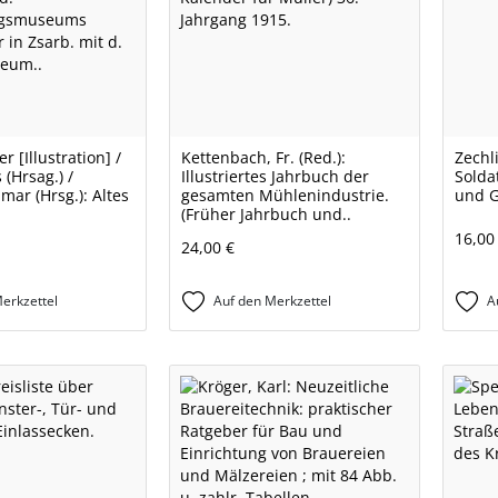
r [Illustration] /
Kettenbach, Fr. (Red.):
Zechl
 (Hrsag.) /
Illustriertes Jahrbuch der
Solda
mar (Hrsg.): Altes
gesamten Mühlenindustrie.
und 
(Früher Jahrbuch und..
16,00
24,00 €
erkzettel
Auf den Merkzettel
A