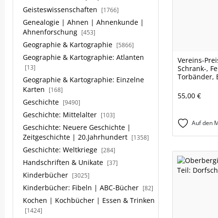
Geisteswissenschaften
[1766]
Genealogie | Ahnen | Ahnenkunde |
Ahnenforschung
[453]
Geographie & Kartographie
[5866]
Geographie & Kartographie: Atlanten
Vereins-Prei
[13]
Schrank-, Fe
Torbänder, 
Geographie & Kartographie: Einzelne
Karten
[168]
55,00 €
Geschichte
[9490]
Geschichte: Mittelalter
[103]
Auf den M
Geschichte: Neuere Geschichte |
Zeitgeschichte | 20.Jahrhundert
[1358]
Geschichte: Weltkriege
[284]
Handschriften & Unikate
[37]
Kinderbücher
[3025]
Kinderbücher: Fibeln | ABC-Bücher
[82]
Kochen | Kochbücher | Essen & Trinken
[1424]