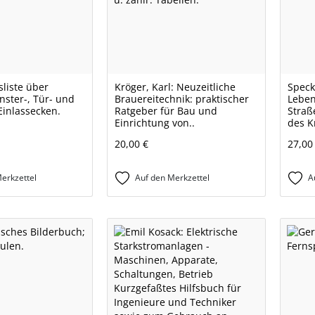
sliste über
Kröger, Karl: Neuzeitliche
Speck,
nster-, Tür- und
Brauereitechnik: praktischer
Leben
Einlassecken.
Ratgeber für Bau und
Straß
Einrichtung von..
des K
20,00 €
27,00
erkzettel
Auf den Merkzettel
A