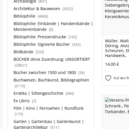
Archäologie
[831]
Architektur & Bauwesen
[3022]
Bibliophilie
[4666]
Bibliophilie: Einbände | Handeinbände |
Meistereinbände
[8]
Bibliophilie: Pressendrucke
[195]
Müller, Walte
Bibliophilie: Signierte Bücher
[435]
Döring, Alois
Scheuren, El
Bildbände
[520]
Handwerk..
BÜCHER ohne Zuordnung: UNSORTIERT
14,00 €
[28821]
Bücher zwischen 1500 und 1800
[59]
Auf den M
Buchwesen, Buchkunst, Bibliographien
[3116]
Erotika | Sittengeschichte
[484]
Ex Libris
[2]
Film | Kino | Fernsehen | Rundfunk
[175]
Garten | Gartenbau | Gartenkunst |
Gartenarchitektur
[511]