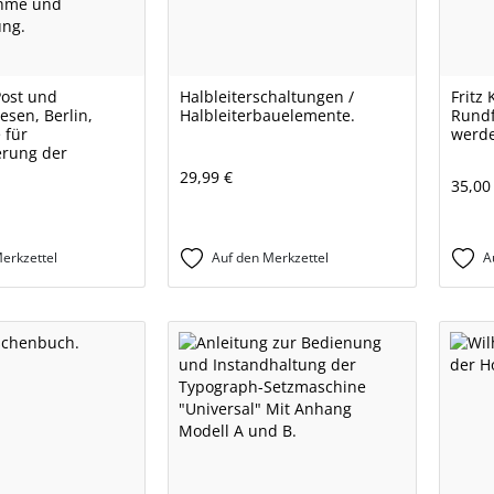
 Post und
Halbleiterschaltungen /
Fritz 
sen, Berlin,
Halbleiterbauelemente.
Rundf
 für
werde
erung der
29,99 €
35,00
erkzettel
Auf den Merkzettel
A