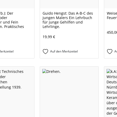
rb.): Der
Guido Hengst: Das A-B-C des
Weise
 oder
jungen Malers Ein Lehrbuch
Feuer
r und Fein
für junge Gehilfen und
. Praktisches
Lehrlinge.
450,0
19,99 €
erkzettel
Auf den Merkzettel
A