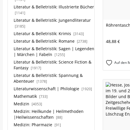
Literatur & Belletristik: Illustrierte Bücher
[1141]
Literatur & Belletristik: Jungendliteratur
Röhrentasc
[3185]
Literatur & Belletristik: Krimis
[3143]
Literatur & Belletristik: Romane
48,88 €
[2738]
Literatur & Belletristik: Sagen | Legenden
| Märchen | Fabeln
[1255]
Literatur & Belletristik: Science Fiction &
Auf den M
Fantasy
[1917]
Literatur & Belletristik: Spannung &
Abenteuer
[1378]
Literaturwissenschaft | Philologie
[1920]
Mathematik
[733]
Medizin
[4053]
Medizin: Heilkunde | Heilmethoden
|Heilwissenschaften
[88]
Medizin: Pharmazie
[91]