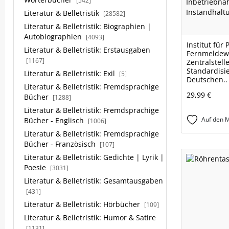
[542]
Literatur & Belletristik
[28582]
Literatur & Belletristik: Biographien |
Autobiographien
[4093]
Institut für
Literatur & Belletristik: Erstausgaben
Fernmeldewe
[1167]
Zentralstelle
Standardisi
Literatur & Belletristik: Exil
[5]
Deutschen..
Literatur & Belletristik: Fremdsprachige
29,99 €
Bücher
[1288]
Literatur & Belletristik: Fremdsprachige
Auf den M
Bücher - Englisch
[1006]
Literatur & Belletristik: Fremdsprachige
Bücher - Französisch
[107]
Literatur & Belletristik: Gedichte | Lyrik |
Poesie
[3031]
Literatur & Belletristik: Gesamtausgaben
[431]
Literatur & Belletristik: Hörbücher
[109]
Literatur & Belletristik: Humor & Satire
[1131]