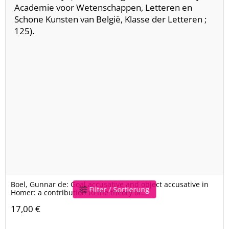
Boel, Gunnar de: Goal accusative and object accusative in
Filter / Sortierung
Homer: a contribution to the theory of..
17,00 €