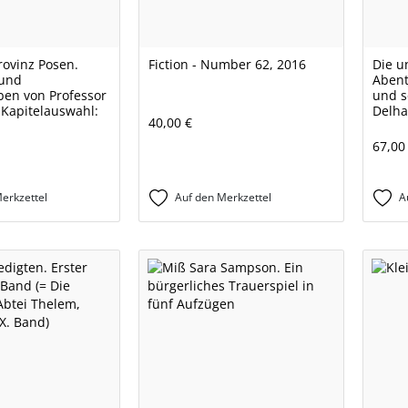
rovinz Posen.
Fiction - Number 62, 2016
Die u
und
Abent
en von Professor
und s
 Kapitelauswahl:
Delhai
40,00 €
67,00
erkzettel
Auf den Merkzettel
A