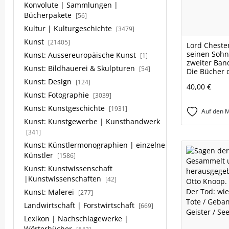
Konvolute | Sammlungen |
Bücherpakete
[56]
Kultur | Kulturgeschichte
[3479]
Kunst
[21405]
Lord Chester
seinen Sohn
Kunst: Aussereuropäische Kunst
[1]
zweiter Ban
Kunst: Bildhauerei & Skulpturen
[54]
Die Bücher d
Kunst: Design
[124]
40,00 €
Kunst: Fotographie
[3039]
Kunst: Kunstgeschichte
[1931]
Auf den M
Kunst: Kunstgewerbe | Kunsthandwerk
[341]
Kunst: Künstlermonographien | einzelne
Künstler
[1586]
Kunst: Kunstwissenschaft
|Kunstwissenschaften
[42]
Kunst: Malerei
[277]
Landwirtschaft | Forstwirtschaft
[669]
Lexikon | Nachschlagewerke |
Wörterbücher