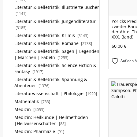
Literatur & Belletristik: Illustrierte Bücher
[1141]
Literatur & Belletristik: Jungendliteratur
Yoricks Pred
zweiter Ban
[3185]
der Abtei T
Literatur & Belletristik: Krimis
[3143]
XXX. Band)
Literatur & Belletristik: Romane
[2738]
60,00 €
Literatur & Belletristik: Sagen | Legenden
| Märchen | Fabeln
[1255]
Auf den M
Literatur & Belletristik: Science Fiction &
Fantasy
[1917]
Literatur & Belletristik: Spannung &
Abenteuer
[1376]
Literaturwissenschaft | Philologie
[1920]
Mathematik
[733]
Medizin
[4053]
Medizin: Heilkunde | Heilmethoden
|Heilwissenschaften
[88]
Medizin: Pharmazie
[91]