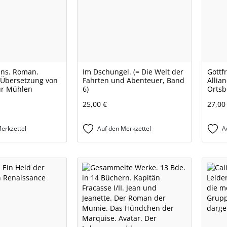
ins. Roman.
Im Dschungel. (= Die Welt der
Gottf
e Übersetzung von
Fahrten und Abenteuer, Band
Allia
ur Mühlen
6)
Ortsb
25,00 €
27,00
erkzettel
Auf den Merkzettel
A