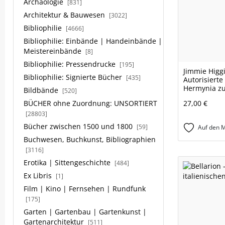
Archäologie
[831]
Architektur & Bauwesen
[3022]
Bibliophilie
[4666]
Bibliophilie: Einbände | Handeinbände |
Meistereinbände
[8]
Bibliophilie: Pressendrucke
[195]
Jimmie Higg
Bibliophilie: Signierte Bücher
[435]
Autorisiert
Hermynia z
Bildbände
[520]
BÜCHER ohne Zuordnung: UNSORTIERT
27,00 €
[28803]
Bücher zwischen 1500 und 1800
[59]
Auf den M
Buchwesen, Buchkunst, Bibliographien
[3116]
Erotika | Sittengeschichte
[484]
Ex Libris
[1]
Film | Kino | Fernsehen | Rundfunk
[175]
Garten | Gartenbau | Gartenkunst |
Gartenarchitektur
[511]