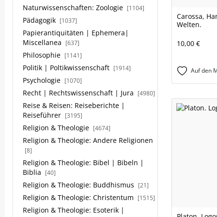
Naturwissenschaften: Zoologie
[1104]
Carossa, Ha
Pädagogik
[1037]
Welten.
Papierantiquitäten | Ephemera|
Miscellanea
10,00 €
[637]
Philosophie
[1141]
Politik | Poltikwissenschaft
[1914]
Auf den M
Psychologie
[1070]
Recht | Rechtswissenschaft | Jura
[4980]
Reise & Reisen: Reiseberichte |
Reiseführer
[3195]
Religion & Theologie
[4674]
Religion & Theologie: Andere Religionen
[8]
Religion & Theologie: Bibel | Bibeln |
Biblia
[40]
Religion & Theologie: Buddhismus
[21]
Religion & Theologie: Christentum
[1515]
Religion & Theologie: Esoterik |
Platon. Logo