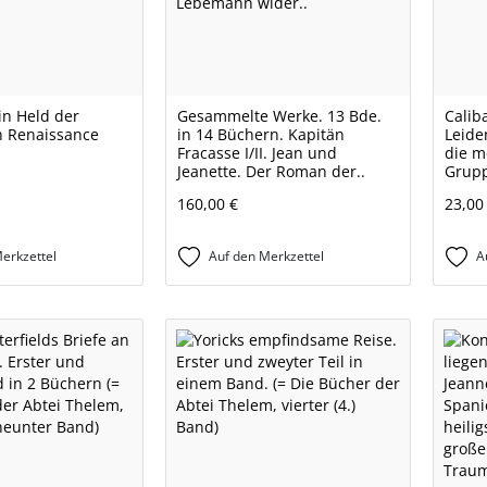
Ein Held der
Gesammelte Werke. 13 Bde.
Calib
en Renaissance
in 14 Büchern. Kapitän
Leide
Fracasse I/II. Jean und
die m
Jeanette. Der Roman der..
Grupp
160,00 €
23,00
erkzettel
Auf den Merkzettel
A