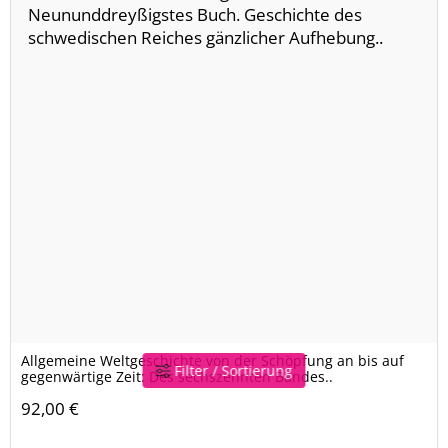
Allgemeine Weltgeschichte von der Schöpfung an bis auf
Filter / Sortierung
gegenwärtige Zeit: Des sechszehnten Bandes..
92,00 €