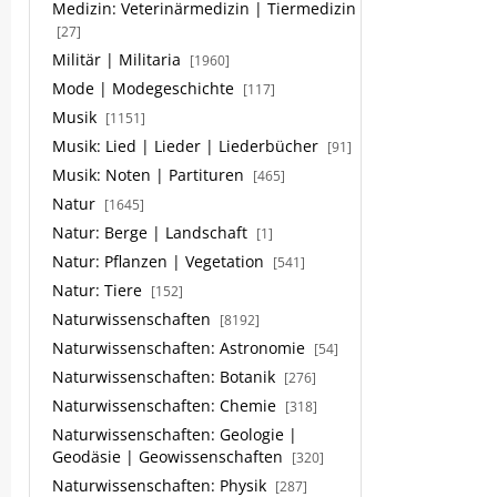
Medizin: Veterinärmedizin | Tiermedizin
[27]
Militär | Militaria
[1960]
Mode | Modegeschichte
[117]
Musik
[1151]
Musik: Lied | Lieder | Liederbücher
[91]
Musik: Noten | Partituren
[465]
Natur
[1645]
Natur: Berge | Landschaft
[1]
Natur: Pflanzen | Vegetation
[541]
Natur: Tiere
[152]
Naturwissenschaften
[8192]
Naturwissenschaften: Astronomie
[54]
Naturwissenschaften: Botanik
[276]
Naturwissenschaften: Chemie
[318]
Naturwissenschaften: Geologie |
Geodäsie | Geowissenschaften
[320]
Naturwissenschaften: Physik
[287]