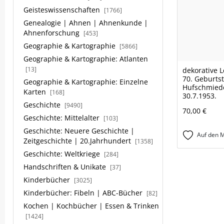
Geisteswissenschaften
[1766]
Genealogie | Ahnen | Ahnenkunde |
Ahnenforschung
[453]
Geographie & Kartographie
[5866]
Geographie & Kartographie: Atlanten
[13]
dekorative
70. Geburts
Geographie & Kartographie: Einzelne
Hufschmiede
Karten
[168]
30.7.1953.
Geschichte
[9490]
70,00 €
Geschichte: Mittelalter
[103]
Geschichte: Neuere Geschichte |
Auf den M
Zeitgeschichte | 20.Jahrhundert
[1358]
Geschichte: Weltkriege
[284]
Handschriften & Unikate
[37]
Kinderbücher
[3025]
Kinderbücher: Fibeln | ABC-Bücher
[82]
Kochen | Kochbücher | Essen & Trinken
[1424]