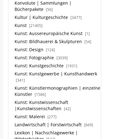
Konvolute | Sammlungen |
Bücherpakete
[56]
Kultur | Kulturgeschichte
[3477]
Kunst
[21405]
Kunst: Aussereuropäische Kunst
[1]
Kunst: Bildhauerei & Skulpturen
[54]
Kunst: Design
[124]
Kunst: Fotographie
[3039]
Kunst: Kunstgeschichte
[1931]
Kunst: Kunstgewerbe | Kunsthandwerk
[341]
Kunst: Künstlermonographien | einzelne
Künstler
[1586]
Kunst: Kunstwissenschaft
|Kunstwissenschaften
[42]
Kunst: Malerei
[277]
Landwirtschaft | Forstwirtschaft
[669]
Lexikon | Nachschlagewerke |
Wörterbücher