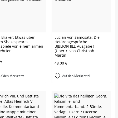
h Bräker: Etwas über
Lucian von Samosata: Die
am Shakespeares
Hetärengespräche.
spiele von einem armen
BIBLIOPHILE Ausgabe !
ehrten..
[Übertr. von Christoph
Martin..
 €
48,00 €
uf den Merkzettel
Auf den Merkzettel