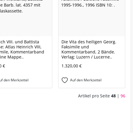
ch VIII. und Battista
Die Vita des heiligen Georg.
: Atlas Heinrich VIII,
Faksimile und
imile, Kommentarband
Kommentarband, 2 Bände.
ine Mappe..
Verlag: Luzern / Lucerne..
0 €
1.320,00 €
uf den Merkzettel
Auf den Merkzettel
Artikel pro Seite
48
|
96