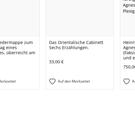
 Ledermappe zum
Das Orientalische Cabinett
Heinri
tag eines
Sechs Erzählungen.
Agnese
s, überreicht am
(Faks
und e
33,00 €
750,0
erkzettel
Auf den Merkzettel
A