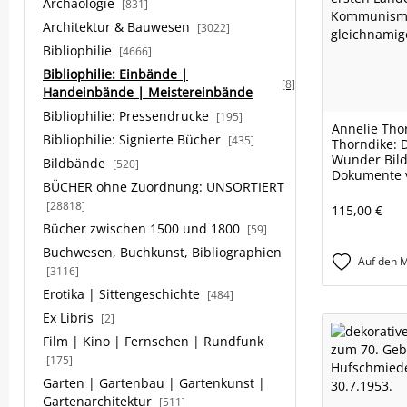
Archäologie
[831]
Architektur & Bauwesen
[3022]
Bibliophilie
[4666]
Bibliophilie: Einbände |
[8]
Handeinbände | Meistereinbände
Bibliophilie: Pressendrucke
[195]
Annelie Tho
Bibliophilie: Signierte Bücher
[435]
Thorndike: 
Wunder Bild
Bildbände
[520]
Dokumente 
BÜCHER ohne Zuordnung: UNSORTIERT
[28818]
115,00 €
Bücher zwischen 1500 und 1800
[59]
Buchwesen, Buchkunst, Bibliographien
Auf den M
[3116]
Erotika | Sittengeschichte
[484]
Ex Libris
[2]
Film | Kino | Fernsehen | Rundfunk
[175]
Garten | Gartenbau | Gartenkunst |
Gartenarchitektur
[511]