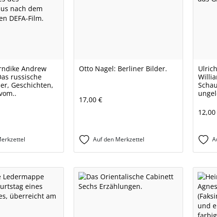
rndike Andrew
Otto Nagel: Berliner Bilder.
Ulric
Das russische
Willi
er, Geschichten,
Schau
vom..
ungel
17,00 €
12,00
erkzettel
Auf den Merkzettel
A