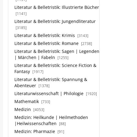
Literatur & Belletristik: Illustrierte Bücher
[1141]
Literatur & Belletristik: Jungendliteratur
[3185]
Literatur & Belletristik: Krimis
[3143]
Literatur & Belletristik: Romane
[2738]
Literatur & Belletristik: Sagen | Legenden
| Märchen | Fabeln
[1255]
Literatur & Belletristik: Science Fiction &
Fantasy
[1917]
Literatur & Belletristik: Spannung &
Abenteuer
[1378]
Literaturwissenschaft | Philologie
[1920]
Mathematik
[733]
Medizin
[4053]
Medizin: Heilkunde | Heilmethoden
|Heilwissenschaften
[88]
Medizin: Pharmazie
[91]