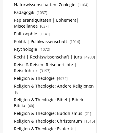
Naturwissenschaften: Zoologie
[1104]
Pädagogik
[1037]
Papierantiquitäten | Ephemera|
Miscellanea
[637]
Philosophie
[1141]
Politik | Poltikwissenschaft
[1914]
Psychologie
[1072]
Recht | Rechtswissenschaft | Jura
[4980]
Reise & Reisen: Reiseberichte |
Reiseführer
[3197]
Religion & Theologie
[4674]
Religion & Theologie: Andere Religionen
[8]
Religion & Theologie: Bibel | Bibeln |
Biblia
[40]
Religion & Theologie: Buddhismus
[21]
Religion & Theologie: Christentum
[1515]
Religion & Theologie: Esoterik |