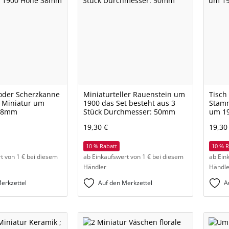
oder Scherzkanne
Miniaturteller Rauenstein um
Tisch
 Miniatur um
1900 das Set besteht aus 3
Stamm
 38mm
Stück Durchmesser: 50mm
um 1
19,30 €
19,30
10 % Rabatt
10 % R
t von 1 € bei diesem
ab Einkaufswert von 1 € bei diesem
ab Ein
Händler
Händle
erkzettel
Auf den Merkzettel
A