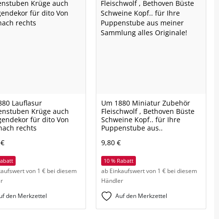
80 Lauflasur
Um 1880 Miniatur Zubehör
enstuben Krüge auch
Fleischwolf , Bethoven Büste
gendekor für dito Von
Schweine Kopf.. für Ihre
 nach rechts
Puppenstube aus..
 €
9,80 €
abatt
10 % Rabatt
kaufswert von 1 € bei diesem
ab Einkaufswert von 1 € bei diesem
r
Händler
uf den Merkzettel
Auf den Merkzettel