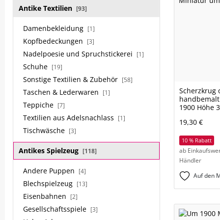
Antike Textilien
[93]
Damenbekleidung
[1]
Kopfbedeckungen
[3]
Nadelpoesie und Spruchstickerei
[1]
Schuhe
[19]
Sonstige Textilien & Zubehör
[58]
Scherzkrug 
Taschen & Lederwaren
[1]
handbemalt
Teppiche
[7]
1900 Höhe
Textilien aus Adelsnachlass
[1]
19,30 €
Tischwäsche
[3]
10 % Rabatt
Antikes Spielzeug
ab Einkaufswer
[118]
Händler
Andere Puppen
[4]
Auf den M
Blechspielzeug
[13]
Eisenbahnen
[2]
Gesellschaftsspiele
[3]