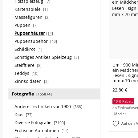
Holzspielzeug
[7]
Kartenspiele
[1]
Massefiguren
[2]
Puppen
[7]
Puppenhäuser
[14]
Puppenzubehör
[40]
Schildkröt
[1]
Sonstiges Antikes Spielzeug
[2]
Um 1900 Min
Steifftiere
[8]
ein Mädche
Teddys
[10]
Lesen , sign
mm x 70 m
Zinnsoldaten
[2]
22,80 €
Fotografie
[155874]
10 % Rabatt
Andere Techniken vor 1900
[868]
ab Einkaufswer
Händler
Dias
[77]
Diverse Fotografie
[7100]
Auf den M
Erotische Aufnahmen
[11]