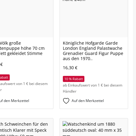
Völk große
Königliche Hofgarde Garde
tenpuppe höhe 70 cm
London England Palastwache
ett gekleidet Stimme
Grenadier Guard Figur Puppe
aus den 1970..
 €
16,30 €
abatt
10 % Rabatt
kaufswert von 1 € bei diesem
ab Einkaufswert von 1 € bei diesem
r
Händler
uf den Merkzettel
Auf den Merkzettel