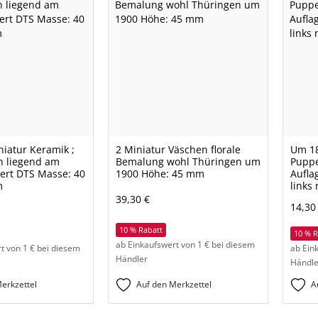
iatur Keramik ;
2 Miniatur Väschen florale
Um 18
n liegend am
Bemalung wohl Thüringen um
Pupp
iert DTS Masse: 40
1900 Höhe: 45 mm
Aufla
m
links
39,30 €
14,30
10 % Rabatt
10 % R
ab Einkaufswert von 1 € bei diesem
t von 1 € bei diesem
ab Ein
Händler
Händle
Auf den Merkzettel
erkzettel
A