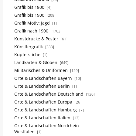
Grafik bis 1800
[4]
Grafik bis 1900
[208]
Grafik Motiv: Jagd
[1]
Grafik nach 1900
[1763]
Kunstdrucke & Poster
[61]
Künstlergrafik
[333]
Kupferstiche
[1]
Landkarten & Globen
[649]
Militärisches & Uniformen
[129]
Orte & Landschaften Bayern
[10]
Orte & Landschaften Berlin
[1]
Orte & Landschaften Deutschland
[130]
Orte & Landschaften Europa
[26]
Orte & Landschaften Hamburg
[7]
Orte & Landschaften Italien
[12]
Orte & Landschaften Nordrhein-
Westfalen
[1]