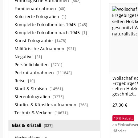
Ethnologische Aufnahmen
[642]
Familienaufnahmen
[40]
Kolorierte Fotografien
[1]
Komplette Fotoalben bis 1945
[245]
Komplette Fotoalben nach 1945
[1]
Kunst-Fotographie
[1478]
Militärische Aufnahmen
[921]
Negative
[31]
Persönlichkeiten
[3731]
Portraitaufnahmen
[111843]
Wollschaf 
Reise
[10]
Erzgebirge19
Stadt & Straßen
selten Holz
[14561]
geschnitzt..
Stereofotografien
[3275]
Studio- & Künstleraufnahmen
27,30 €
[368]
Technik & Verkehr
[10671]
10 % Rabatt
ab Einkaufswer
Glas & Kristall
[327]
Händler
Abrissgläser