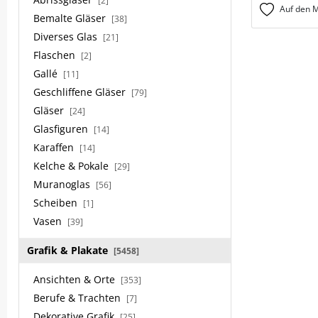
[2]
Auf den M
Bemalte Gläser
[38]
Diverses Glas
[21]
Flaschen
[2]
Gallé
[11]
Geschliffene Gläser
[79]
Gläser
[24]
Glasfiguren
[14]
Karaffen
[14]
Kelche & Pokale
[29]
Muranoglas
[56]
Scheiben
[1]
Vasen
[39]
Grafik & Plakate
[5458]
Ansichten & Orte
[353]
Berufe & Trachten
[7]
Dekorative Grafik
[25]