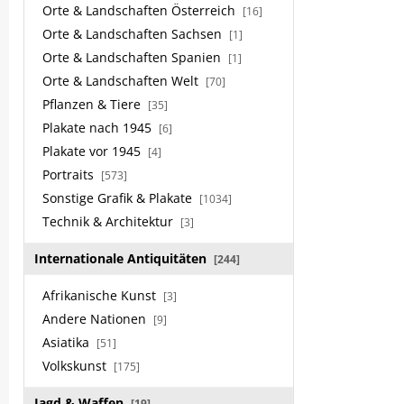
Orte & Landschaften Österreich
[16]
Orte & Landschaften Sachsen
[1]
Orte & Landschaften Spanien
[1]
Orte & Landschaften Welt
[70]
Pflanzen & Tiere
[35]
Plakate nach 1945
[6]
Plakate vor 1945
[4]
Portraits
[573]
Sonstige Grafik & Plakate
[1034]
Technik & Architektur
[3]
Internationale Antiquitäten
[244]
Afrikanische Kunst
[3]
Andere Nationen
[9]
Asiatika
[51]
Volkskunst
[175]
Jagd & Waffen
[19]