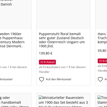
weden 1960er
Puppenstuhl floral bemalt
Hans 
ge Puppenhaus
sehr guter Zustand Deutsch
Trach
Century Modern
oder Österrreich Ungarn um
kompl
nse Denmark..
1900 Jhd.
59,80
139,80 €
10 % R
10 % Rabatt
ab Ein
t von 1 € bei diesem
ab Einkaufswert von 1 € bei diesem
Händle
Händler
A
erkzettel
Auf den Merkzettel