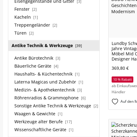
Eisengegenstände und Gitter
[3]
Fenster
[2]
Kacheln
[1]
Treppengeländer
[2]
Türen
[2]
Lundby Sch
Antike Technik & Werkzeuge
[39]
Jahre Vinta
Möbel Mid 
Antike Bürotechnik
[3]
Designer Ha
Bäuerliche Geräte
[4]
369,80 €
Haushalts- & Küchentechnik
[1]
10 % Rabatt
Laterna Magicas und Zubehör
[1]
ab Einkaufswer
Medizin- & Apothekentechnik
[3]
Händler
Röhrenradios & Grammophone
[6]
Auf den M
Sonstige Antike Technik & Werkzeuge
[2]
Waagen & Gewichte
[1]
Werkzeuge alter Berufe
[17]
Wissenschaftliche Geräte
[1]