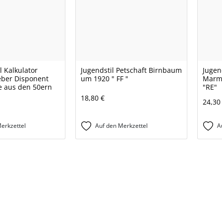
l Kalkulator
Jugendstil Petschaft Birnbaum
Jugen
ber Disponent
um 1920 " FF "
Marmo
ge aus den 50ern
"RE"
18,80 €
24,30
erkzettel
Auf den Merkzettel
A