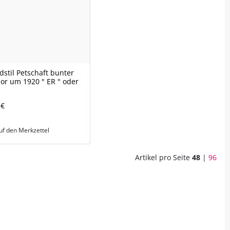
dstil Petschaft bunter
r um 1920 " ER " oder
 €
uf den Merkzettel
Artikel pro Seite
48
|
96