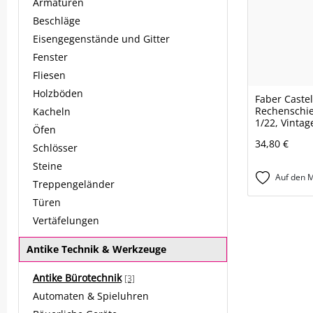
Armaturen
Beschläge
Eisengegenstände und Gitter
Fenster
Fliesen
Holzböden
Faber Castel
Rechenschie
Kacheln
1/22, Vinta
Öfen
34,80 €
Schlösser
Steine
Auf den M
Treppengeländer
Türen
Vertäfelungen
Antike Technik & Werkzeuge
Antike Bürotechnik
[3]
Automaten & Spieluhren